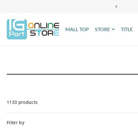
TRANSLATION MISSING: JA.ACCESSIBILITY.SKIP_TO_TEXT
MALL TOP
STORE
TITLE
1133 products
Filter by