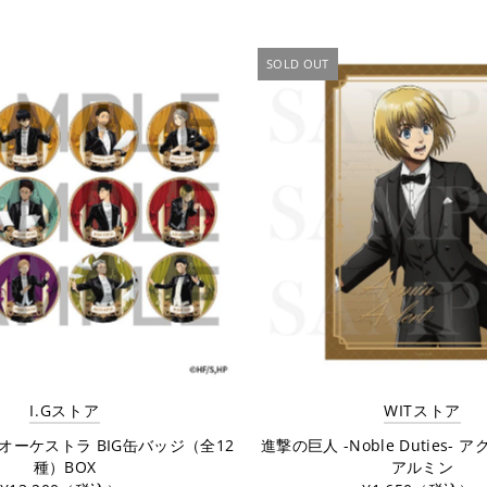
SOLD OUT
I.Gストア
WITストア
オーケストラ BIG缶バッジ（全12
進撃の巨人 -Noble Duties-
種）BOX
アルミン