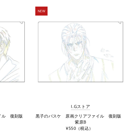
 A-Z
NEW
 Z-A
I.Gストア
ァイル 復刻版
黒子のバスケ 原画クリアファイル 復刻版
紫原B
¥550（税込）