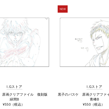
アルファベット順,
NEW
アルファベット順,
価格の安い順
価格の高い順
古い商品順
新着順
I.Gストア
I.Gストア
 原画クリアファイル 復刻版
黒子のバスケ 原画クリアフ
緑間B
青峰B
¥550（税込）
¥550（税込）