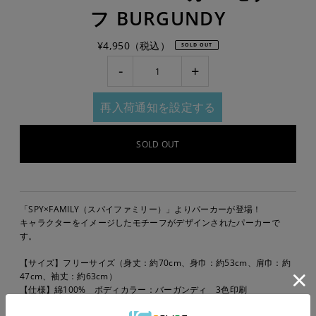
フ BURGUNDY
¥4,950（税込）
SOLD OUT
-
+
再入荷通知を設定する
「SPY×FAMILY（スパイファミリー）」よりパーカーが登場！
キャラクターをイメージしたモチーフがデザインされたパーカーで
す。
【サイズ】フリーサイズ（身丈：約70cm、身巾：約53cm、肩巾：約
47cm、袖丈：約63cm）
【仕様】綿100% ボディカラー：バーガンディ 3色印刷
※画像はイメージです。実際の商品とは異なります。