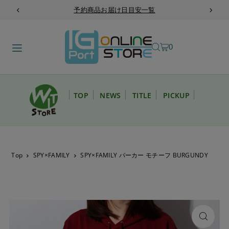
予約商品お届け日目安一覧
TRANSLATION MISSING: JA.ACCESSIBILITY.SKIP_TO_TEXT
0
TOP
NEWS
TITLE
PICKUP
Top
SPY×FAMILY
SPY×FAMILY パーカー モチーフ BURGUNDY