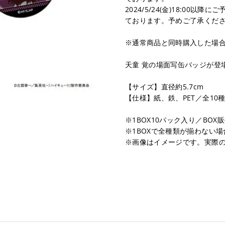
2024/5/24(金)18:00
ております。予めご了承くだ
※通常商品と同時購入した場
天童 覚の場面写缶バッジが登
【サイズ】直径約5.7cm
【仕様】紙、鉄、PET／全10
※1BOX10パック入り／BOX
※1BOXで全種類が揃わない
※画像はイメージです。実際