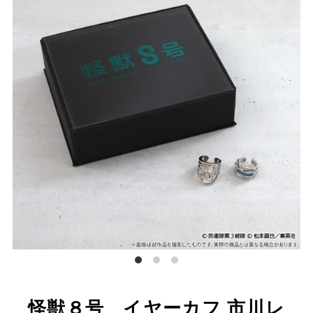
怪獣８号 イヤーカフ 市川レ