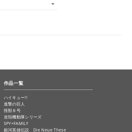
作品一覧
ハイキュー!!
進撃の巨人
怪獣８号
攻殻機動隊シリーズ
SPY×FAMILY
銀河英雄伝説 Die Neue These