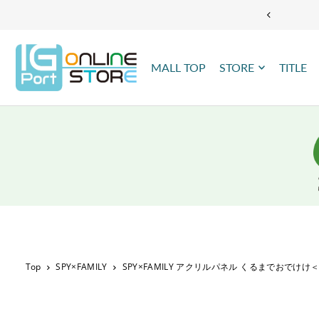
TRANSLATION MISSING: JA.ACCESSIBILITY.SKIP_TO_TEXT
MALL TOP
STORE
TITLE
Top
SPY×FAMILY
SPY×FAMILY アクリルパネル くるまでおでけけ