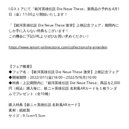
I.Gストアにて「銀河英雄伝説 Die Neue These」新商品の予約を4月1
日（金）11:00より開始いたします！
「【銀河英雄伝説 Die Neue These 激突】上映記念フェア」期間内に
しか手に入らない特典もございます！
この機会に下記URLよりぜひお買い求めください！
https://www.igport-onlinestore.com/collections/ig-gineiden
【フェア概要】
◆フェア名：【銀河英雄伝説 Die Neue These 激突】上映記念フェア
◆開催期間：2022/3/11(金)18:00～2022/5/9(月)10:00
◆特典：上記期間内に『銀河英雄伝説 Die Neue These」商品を2,000
円（税込）購入毎に、銀ニャ英雄伝説 名刺風ARカードを１枚ランダ
ムでプレゼント（全10種）
購入特典【銀ニャ英雄伝説 名刺風ARカード】
素材：紙紙製
サイズ：9.1cm×5.5cm