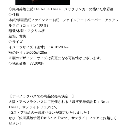
◇銀河英雄伝説 Die Neue These メックリンガーの描いた水彩画
◇仕様
本紙/版画用紙ファインアート紙・ファインアートペーパー・アクアレ
ルラグ（コットン100％）
額装/木製・アクリル板
差箱、黄袋
◇サイズ
イメージサイズ（画寸）：410x283㎜
額の外寸：約555x428㎜
※額のデザイン、サイズは変更になる可能性がございます。
◇税込価格：77,000円
【アベノラクバスでの商品発売も決定！】
大阪・アベノラクバスにて開催される「銀河英雄伝説 Die Neue
These」サテライトフェアにて
I.Gストア商品の一部取り扱いが決定いたしました！
ぜひ「銀河英雄伝説 Die Neue These」サテライトフェアにお越しく
ださい！