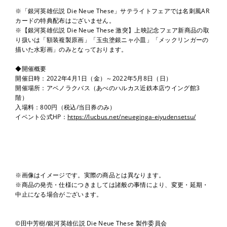
※「銀河英雄伝説 Die Neue These」サテライトフェアでは名刺風AR
カードの特典配布はございません。
※【銀河英雄伝説 Die Neue These 激突】上映記念フェア新商品の取
り扱いは「額装複製原画」「玉虫塗銀ニャ小皿」「メックリンガーの
描いた水彩画」のみとなっております。
◆開催概要
開催日時：2022年4月1日（金）～2022年5月8日（日）
開催場所：アベノラクバス（あべのハルカス近鉄本店ウイング館3
階）
入場料：800円（税込/当⽇券のみ）
イベント公式HP：
https://lucbus.net/neueginga-eiyudensetsu/
※画像はイメージです。実際の商品とは異なります。
※商品の発売・仕様につきましては諸般の事情により、変更・延期・
中止になる場合がございます。
©田中芳樹/銀河英雄伝説 Die Neue These 製作委員会