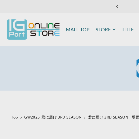
TRANSLATION MISSING: JA.ACCESSIBILITY.SKIP_TO_TEXT
MALL TOP
STORE
TITLE
Top
GW2025_君に届け 3RD SEASON
君に届け 3RD SEASON