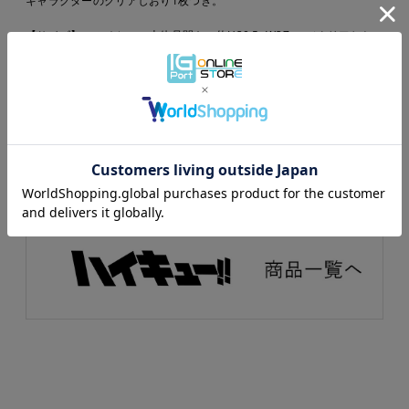
【サイズ】マルチケース本体見開き：約H20.5×W27cm／クリアしお
り：約H8.8×W6.3cm
【仕様】マルチケース：ポリエステル、鉄／クリアしおり：PET クリ
アしおり1枚付き
※画像はイメージです。実際の商品とは異なります。
※23年12月下旬以降のお届けを予定しております。