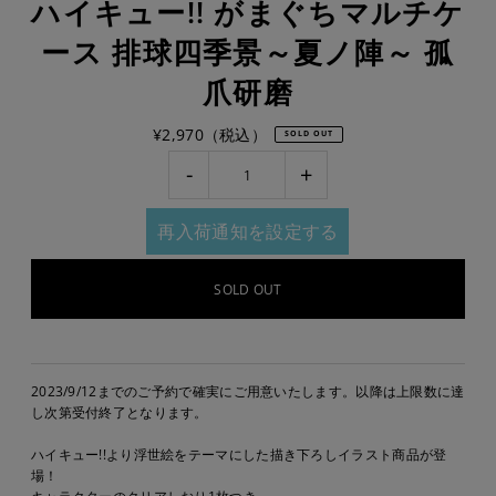
ハイキュー!! がまぐちマルチケ
ース 排球四季景～夏ノ陣～ 孤
爪研磨
¥2,970（税込）
SOLD OUT
-
+
再入荷通知を設定する
2023/9/12までのご予約で確実にご用意いたします。以降は上限数に達
し次第受付終了となります。
ハイキュー!!より浮世絵をテーマにした描き下ろしイラスト商品が登
場！
キャラクターのクリアしおり1枚つき。