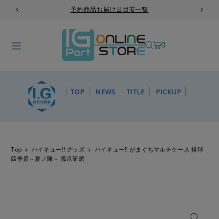
予約商品お届け日目安一覧
TRANSLATION MISSING: JA.ACCESSIBILITY.SKIP_TO_TEXT
0
TOP
NEWS
TITLE
PICKUP
Top
ハイキュー!! グッズ
ハイキュー!! がまぐちマルチケース 排球
四季景～夏ノ陣～ 孤爪研磨