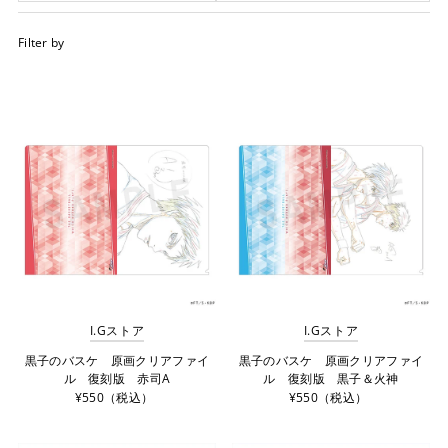
オススメ
Filter by
関連性が最も高い
ベストセラー
アルファベット順, A-Z
アルファベット順, Z-A
価格の安い順
価格の高い順
古い商品順
新着順
I.Gストア
I.Gストア
黒子のバスケ 原画クリアファイ
黒子のバスケ 原画クリアファイ
ル 復刻版 赤司A
ル 復刻版 黒子＆火神
¥550（税込）
¥550（税込）