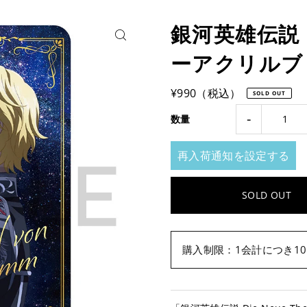
銀河英雄伝説 D
ーアクリルブ
¥990（税込）
SOLD OUT
-
数量
再入荷通知を設定する
購入制限：1会計につき1