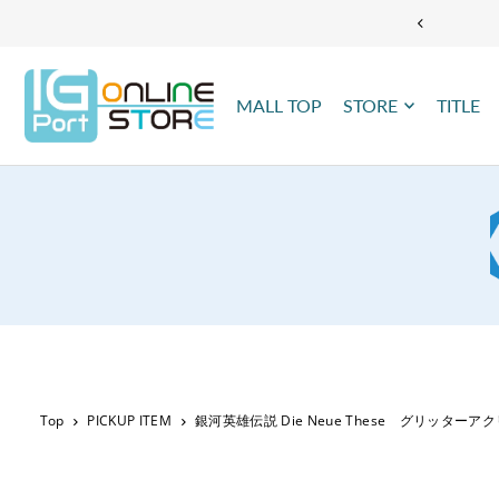
TRANSLATION MISSING: JA.ACCESSIBILITY.SKIP_TO_TEXT
MALL TOP
STORE
TITLE
Top
PICKUP ITEM
銀河英雄伝説 Die Neue These グリッタ