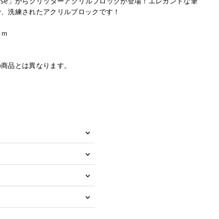
 These」からグリッターアクリルブロックが登場！エレガントな筆
で、洗練されたアクリルブロックです！
ｍｍ
の商品とは異なります。