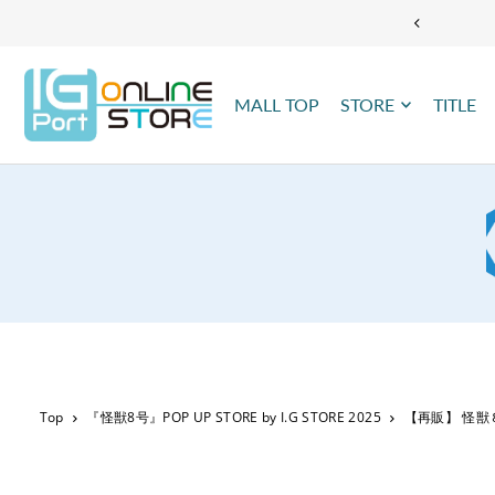
TRANSLATION MISSING: JA.ACCESSIBILITY.SKIP_TO_TEXT
MALL TOP
STORE
TITLE
Top
『怪獣8号』POP UP STORE by I.G STORE 2025
【再販】 怪獣８