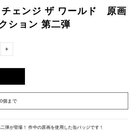
 チェンジ ザ ワールド 原画
クション 第二弾
+
0個まで
二弾が登場！ 作中の原画を使用した缶バッジです！