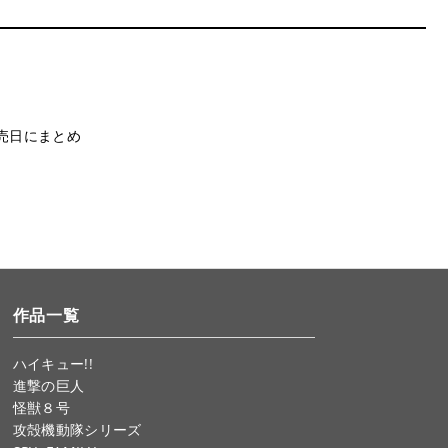
売日にまとめ
作品一覧
ハイキュー!!
進撃の巨人
怪獣８号
攻殻機動隊シリーズ