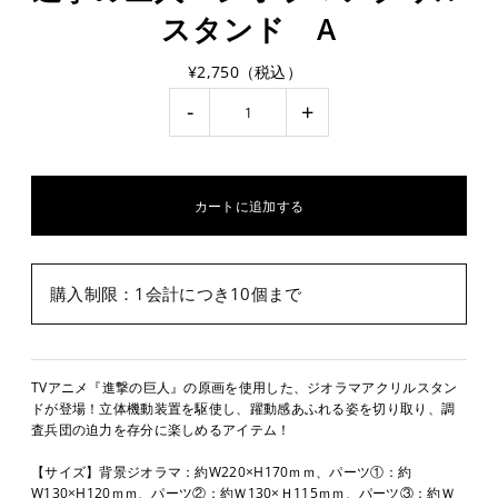
スタンド A
¥2,750（税込）
-
+
購入制限：1会計につき10個まで
TVアニメ『進撃の巨人』の原画を使用した、ジオラマアクリルスタン
ドが登場！立体機動装置を駆使し、躍動感あふれる姿を切り取り、調
査兵団の迫力を存分に楽しめるアイテム！
【サイズ】背景ジオラマ：約W220×H170ｍｍ、パーツ①：約
W130×H120ｍｍ、パーツ②：約Ｗ130×Ｈ115ｍｍ、パーツ③：約Ｗ