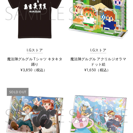
アルファベット順, A-Z
アルファベット順, Z-A
価格の安い順
価格の高い順
古い商品順
新着順
I.Gストア
I.Gストア
魔法陣グルグル Tシャツ キタキタ
魔法陣グルグル アクリルジオラマ
踊り
ドット絵
¥3,850（税込）
¥1,650（税込）
SOLD OUT