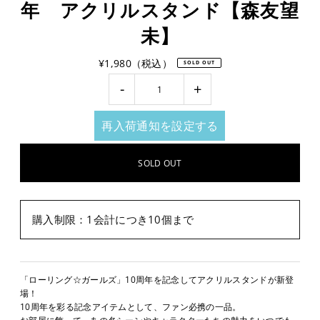
年 アクリルスタンド【森友望
未】
¥1,980（税込）
SOLD OUT
-
+
再入荷通知を設定する
購入制限：1会計につき10個まで
「ローリング☆ガールズ」10周年を記念してアクリルスタンドが新登
場！
10周年を彩る記念アイテムとして、ファン必携の一品。
お部屋に飾って、あの名シーンやキャラクターたちの魅力をいつでも