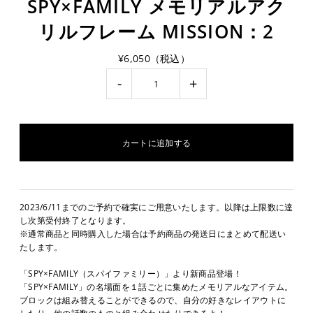
SPY×FAMILY メモリアルアク
リルフレーム MISSION：2
¥6,050（税込）
-
+
2023/6/11までのご予約で確実にご用意いたします。以降は上限数に達
し次第受付終了となります。
※通常商品と同時購入した場合は予約商品の発送日にまとめて配送い
たします。
「SPY×FAMILY（スパイファミリー）」より新商品登場！
「SPY×FAMILY」の名場面を１話ごとに集めたメモリアルなアイテム。
ブロックは組み替えることができるので、自分の好きなレイアウトに
したり、他の話数のものと組み合わせたりできるよ！