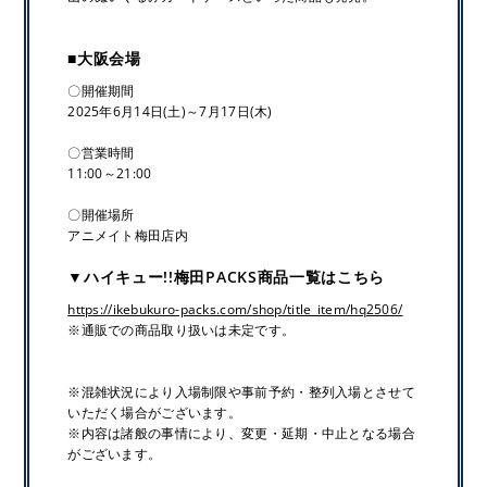
■大阪会場
〇開催期間
2025年6月14日(土)～7月17日(木)
〇営業時間
11:00～21:00
〇開催場所
アニメイト梅田店内
▼ハイキュー!!梅田PACKS商品一覧はこちら
https://ikebukuro-packs.com/shop/title_item/hq2506/
※通販での商品取り扱いは未定です。
※混雑状況により入場制限や事前予約・整列入場とさせて
いただく場合がございます。
※内容は諸般の事情により、変更・延期・中止となる場合
がございます。