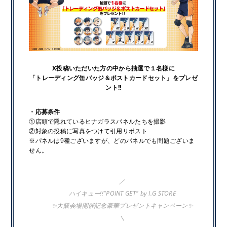
X投稿いただいた方の中から抽選で１名様に
「トレーディング缶バッジ＆ポストカードセット」をプレゼ
ント!!
・応募条件
①店頭で隠れているヒナガラスパネルたちを撮影
②対象の投稿に写真をつけて引用リポスト
※パネルは9種ございますが、どのパネルでも問題ございま
せん。
／
ハイキュー!!"POINT GET" by I.G STORE
✨大阪会場開催記念豪華プレゼントキャンペーン✨
＼