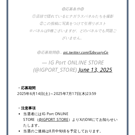
🏐応募条件🏐
①店頭で隠れているヒナガラスパネルたちを撮影
②この投稿に写真をつけて引用リポスト
※パネルは9種ございますが、どのパネルでも問題ご
ざいません。
🏐応募期間🏐…
pic.twitter.com/EzbvuviyCp
— IG Port ONLINE STORE
(@IGPORT_STORE)
June 13, 2025
・応募期間
2025年6月14日(土)～2025年7月17日(木)23:59
・注意事項
当選者にはIG Port ONLINE
STORE（
@IGPORT_STORE
）よりXのDMにてお知らせい
たします。
当選のご連絡は8月中旬頃を予定しております。