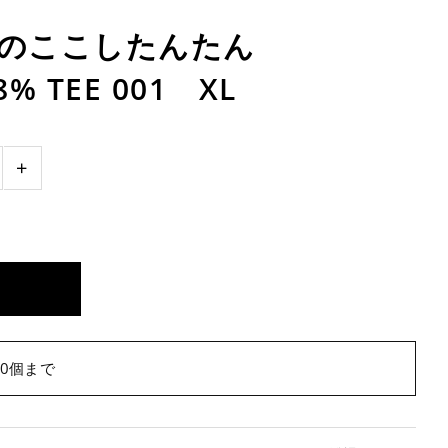
このここしたんたん
% TEE 001 XL
+
0個まで