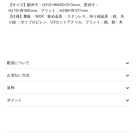
【サイズ】額外寸：H310×W400×D15mm、窓内寸：
H210×W300mm、プリント：H288×W377mm
【仕様】裏板 ：MDF、留め金具 ：ステンレス、吊り紐金具 ：鉄、吊
り紐 ：ポリプロピレン、UVカットアクリル、プリント：紙、額：木
配送について
お支払い方法
送料
ポイント