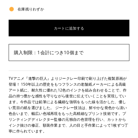
在庫残りわずか
購入制限：1会計につき10個まで
TVアニメ『進撃の巨人』よりジークレー印刷で刷り上げた複製原画が
登場！ 150年以上の歴史をもつフランスの老舗紙メーカーによる高級
アート紙に、耐久性に優れた12色のインクを組み合わせることで、作
品の持つ豊かな感性を守りながら後世に伝えていくことを実現してい
ます。今作品では鉛筆による繊細な強弱をもった線を活かした、優し
い荒目の紙を選びました。 ジークレー技法は、鮮やかな発色から淡い
色合いまで、幅広い色域再現をもった高精細なプリント技術です。プ
リンティングディレクター監修の元独自の色管理を行い、カットから
インク抜けの修正、額装作業まで、人の目と手作業によって1枚ずつ丁
寧に作られています。