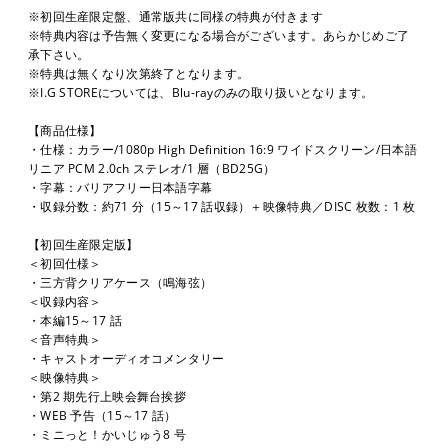
※初回生産限定盤、通常版共に同様の特典が付きます
※特典内容は予告無く変更になる場合がございます。あらかじめご了
承下さい。
※特典は無くなり次第終了となります。
※I.G STOREについては、Blu-rayのみの取り扱いとなります。
【商品仕様】
・仕様：カラー/1080p High Definition 16:9 ワイドスクリーン/日本語
リニア PCM 2.0ch ステレオ/1 層（BD25G）
・字幕：バリアフリー日本語字幕
・収録分数：約71 分（15～17 話収録）＋映像特典／DISC 枚数：1 枚
【初回生産限定版】
＜初回仕様＞
・三方背クリアケース（鳴海弦）
＜収録内容＞
・本編15～17 話
＜音声特典＞
・キャストオーディオコメンタリー
＜映像特典＞
・第2 期先行上映会舞台挨拶
・WEB 予告（15～17 話）
・ミニっと！かいじゅう8 号