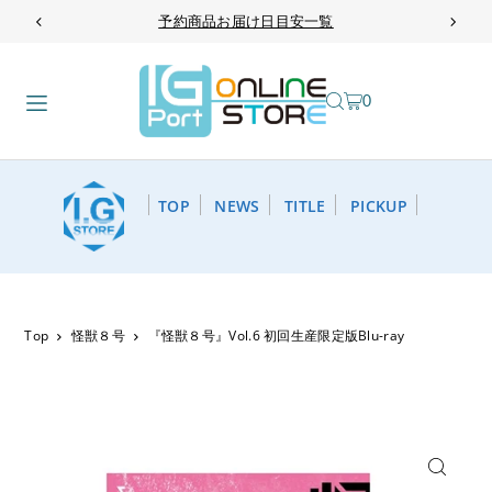
予約商品お届け日目安一覧
TRANSLATION MISSING: JA.ACCESSIBILITY.SKIP_TO_TEXT
0
TOP
NEWS
TITLE
PICKUP
Top
怪獣８号
『怪獣８号』Vol.6 初回生産限定版Blu-ray