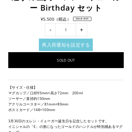
ー Birthday セット
¥5,500（税込）
SOLD OUT
-
+
再入荷通知を設定する
【サイズ・仕様】
マグカップ／口径95mm×高さ72mm 200ml
ソーサー／直径約150mm
アクリルコースター／81mm×89mm
ポストカード／148×100mm
3月30日のエレン・イェーガー誕生日を記念したセットです。
イニシャルの「E」の形になったゴールドのハンドルが特別感あるマグ
カップ、