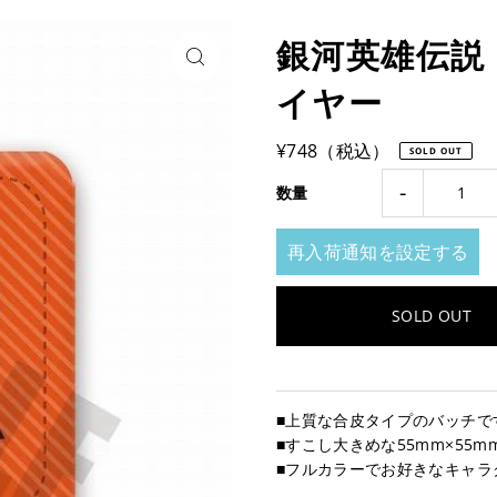
銀河英雄伝説 
イヤー
¥748（税込）
SOLD OUT
-
数量
再入荷通知を設定する
■上質な合皮タイプのバッチで
■すこし大きめな55mm×55m
■フルカラーでお好きなキャラ