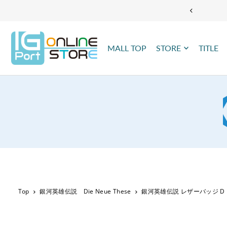
TRANSLATION MISSING: JA.ACCESSIBILITY.SKIP_TO_TEXT
MALL TOP
STORE
TITLE
Top
銀河英雄伝説 Die Neue These
銀河英雄伝説 レザーバッジ D