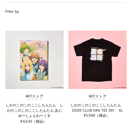
オススメ
Filter by
関連性が最も高い
ベストセラー
アルファベット順, A-Z
アルファベット順, Z-A
価格の安い順
価格の高い順
古い商品順
新着順
WITストア
WITストア
しかのこのこのここしたんたん し
しかのこのこのここしたんたん
かのこのこのここしたんたん あに
DEER CLUB 58% TEE 001 XL
¥5,940（税込）
めーしょんわーくす
¥4,620（税込）