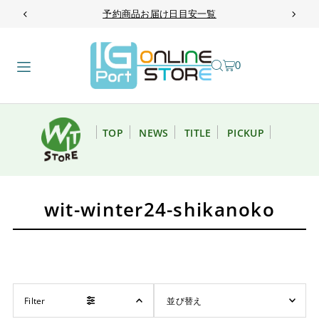
予約商品お届け日目安一覧
TRANSLATION MISSING: JA.ACCESSIBILITY.SKIP_TO_TEXT
0
TOP
NEWS
TITLE
PICKUP
wit-winter24-shikanoko
Filter